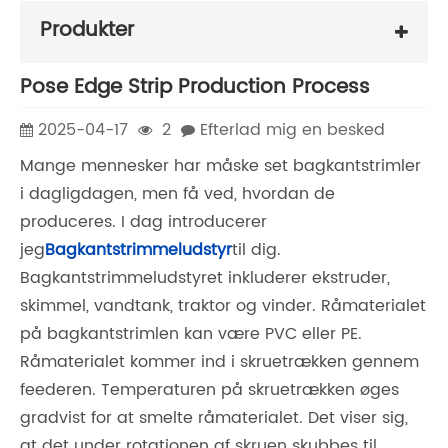
Produkter
Pose Edge Strip Production Process
2025-04-17
2
Efterlad mig en besked
Mange mennesker har måske set bagkantstrimler
i dagligdagen, men få ved, hvordan de
produceres. I dag introducerer
jeg
Bagkantstrimmeludstyr
til dig.
Bagkantstrimmeludstyret inkluderer ekstruder,
skimmel, vandtank, traktor og vinder. Råmaterialet
på bagkantstrimlen kan være PVC eller PE.
Råmaterialet kommer ind i skruetrækken gennem
feederen. Temperaturen på skruetrækken øges
gradvist for at smelte råmaterialet. Det viser sig,
at det under rotationen af ​​skruen skubbes til