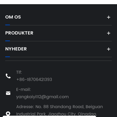
OM OS
PRODUKTER
NYHEDER
Tlf:

+86-18706421393
E-mail:

yangkaiyi112@gmail.com
Adresse: No. 88 Shandong Road, Beiguan
Industrial Park, Jiaozhou City, Qingdao,
