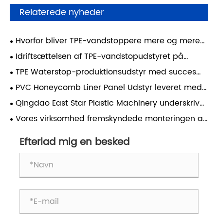
Relaterede nyheder
Hvorfor bliver TPE-vandstoppere mere og mere
populære?
Idriftsættelsen af ​​TPE-vandstopudstyret på
kundens fabrik er blevet gennemført med succes,
​TPE Waterstop-produktionsudstyr med succes
med det multifunktionelle udstyr, der muliggør
leveret
​PVC Honeycomb Liner Panel Udstyr leveret med
diversificeret produktion.
succes efter idriftsættelse
Qingdao East Star Plastic Machinery underskriver
samarbejdsaftale med russisk klient
Vores virksomhed fremskyndede monteringen af ​​
TPE-vandstopudstyr for at sikre rettidig levering til
vores klient.
Efterlad mig en besked