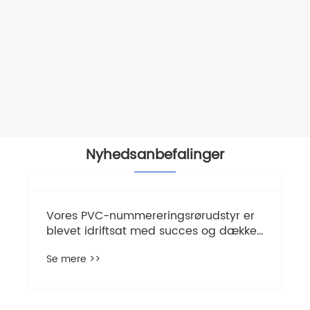
Nyhedsanbefalinger
​Vores PVC-nummereringsrørudstyr er
blevet idriftsat med succes og dækker
produktionen af ​​alle specifikationer fra
Se mere >>
1,5-10 mm.