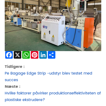
Facebook
X
WhatsApp
Pinterest
LinkedIn
Share
Tidligere :
Pe Bagage Edge Strip -udstyr blev testet med
succes
Næste :
Hvilke faktorer påvirker produktionseffektiviteten af
​​plastiske ekstrudere?