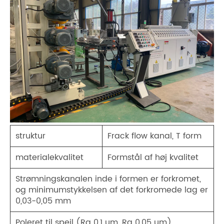
struktur
Frack flow kanal, T form
materialekvalitet
Formstål af høj kvalitet
Strømningskanalen inde i formen er forkromet,
og minimumstykkelsen af ​​det forkromede lag er
0,03-0,05 mm
Poleret til spejl (Ra 0,1 um, Ra 0,05 um)