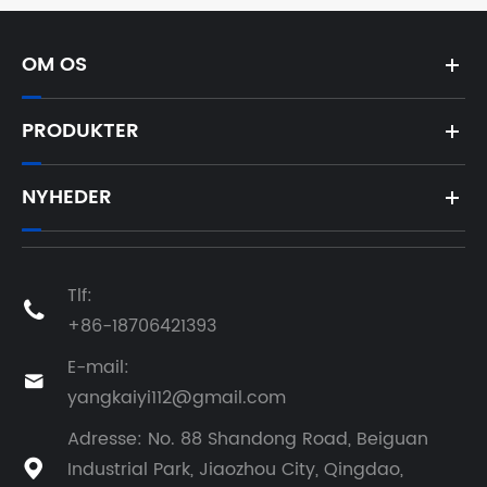
OM OS
PRODUKTER
NYHEDER
Tlf:

+86-18706421393
E-mail:

yangkaiyi112@gmail.com
Adresse: No. 88 Shandong Road, Beiguan
Industrial Park, Jiaozhou City, Qingdao,
