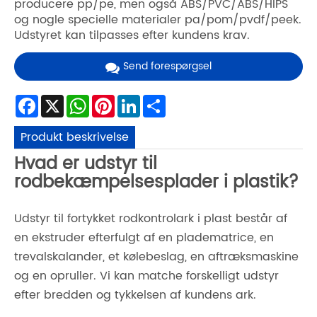
producere pp/pe, men også ABS/PVC/ABS/HIPS
og nogle specielle materialer pa/pom/pvdf/peek.
Udstyret kan tilpasses efter kundens krav.
Send forespørgsel
Facebook
X
WhatsApp
Pinterest
LinkedIn
Share
Produkt beskrivelse
Hvad er udstyr til
rodbekæmpelsesplader i plastik?
Udstyr til fortykket rodkontrolark i plast består af
en ekstruder efterfulgt af en pladematrice, en
trevalskalander, et kølebeslag, en aftræksmaskine
og en opruller. Vi kan matche forskelligt udstyr
efter bredden og tykkelsen af ​​kundens ark.