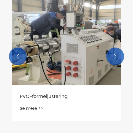


PS Sheet Extruder Machin
Letvægtsydelse, strømline
Se mere >>