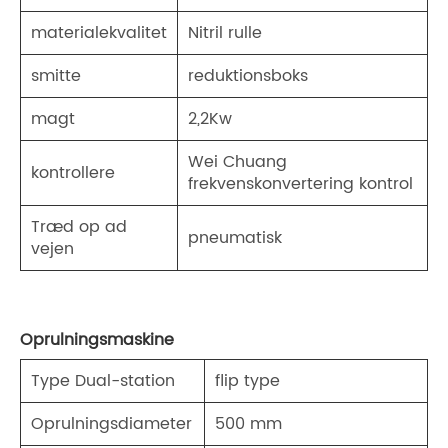
materialekvalitet
Nitril rulle
smitte
reduktionsboks
magt
2,2Kw
Wei Chuang
kontrollere
frekvenskonvertering kontrol
Træd op ad
pneumatisk
vejen
Oprulningsmaskine
Type Dual-station
flip type
Oprulningsdiameter
500 mm