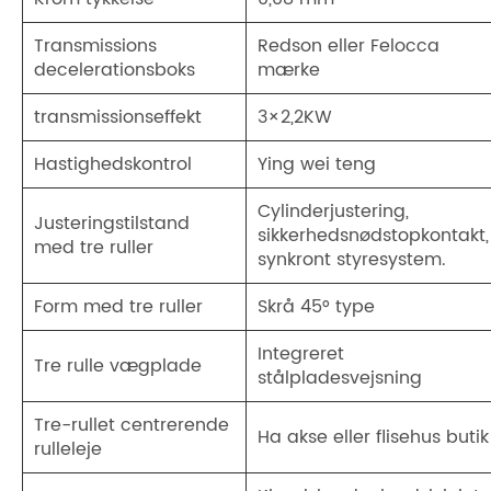
Transmissions
Redson eller Felocca
decelerationsboks
mærke
transmissionseffekt
3×2,2KW
Hastighedskontrol
Ying wei teng
Cylinderjustering,
Justeringstilstand
sikkerhedsnødstopkontakt,
med tre ruller
synkront styresystem.
Form med tre ruller
Skrå 45° type
Integreret
Tre rulle vægplade
stålpladesvejsning
Tre-rullet centrerende
Ha akse eller flisehus butik
rulleleje