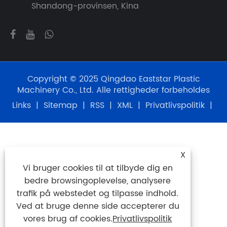
Shandong-provinsen, Kina
Copyright © 2025 Qingdao Eaststar Plastic
Machinery Co., Ltd. Alle rettigheder forbeholdes
Links
|
Sitemap
|
RSS
|
XML
|
Privatlivspolitik
|
X
Vi bruger cookies til at tilbyde dig en
bedre browsingoplevelse, analysere
trafik på webstedet og tilpasse indhold.
Ved at bruge denne side accepterer du
vores brug af cookies.
Privatlivspolitik