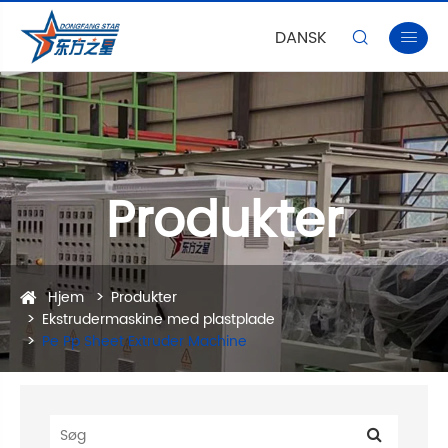
DANSK


Produkter
Hjem
Produkter
Ekstrudermaskine med plastplade
Pe Pp Sheet Extruder Machine