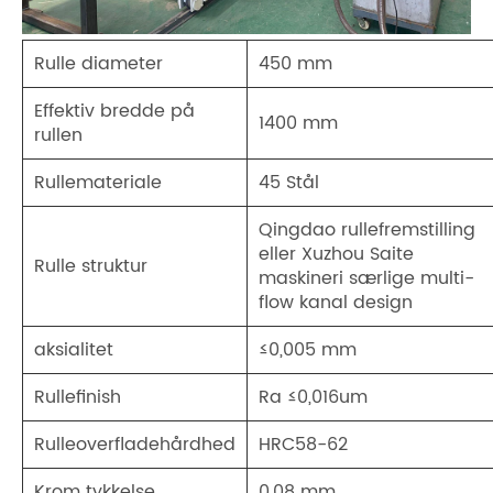
Rulle diameter
450 mm
Effektiv bredde på
1400 mm
rullen
Rullemateriale
45 Stål
Qingdao rullefremstilling
eller Xuzhou Saite
Rulle struktur
maskineri særlige multi-
flow kanal design
aksialitet
≤0,005 mm
Rullefinish
Ra ≤0,016um
Rulleoverfladehårdhed
HRC58-62
Krom tykkelse
0,08 mm