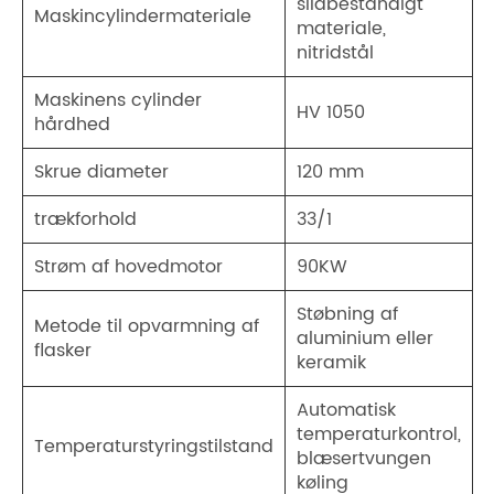
slidbestandigt
Maskincylindermateriale
materiale,
nitridstål
Maskinens cylinder
HV 1050
hårdhed
Skrue diameter
120 mm
trækforhold
33/1
Strøm af hovedmotor
90KW
Støbning af
Metode til opvarmning af
aluminium eller
flasker
keramik
Automatisk
temperaturkontrol,
Temperaturstyringstilstand
blæsertvungen
køling