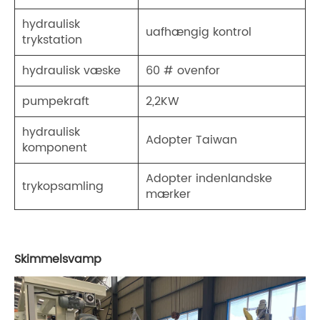
hydraulisk
uafhængig kontrol
trykstation
hydraulisk væske
60 # ovenfor
pumpekraft
2,2KW
hydraulisk
Adopter Taiwan
komponent
Adopter indenlandske
trykopsamling
mærker
Skimmelsvamp