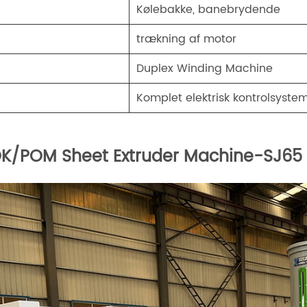
．
Kølebakke, banebrydende
．
trækning af motor
．
Duplex Winding Machine
．
Komplet elektrisk kontrolsyste
K/POM Sheet Extruder Machine-SJ65 S