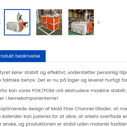
rodukt beskrivelse
yret kører stabilt og effektivt, understøtter personlig ti
e faktiske behov. Det er nu på lager og leveret hurtigt f
rfor kan vores POK/POM-ark ekstrudere maskine stabilt
ger i kernekomponenterne!
 optimerede design af Mold Flow Channel tillader, at ma
e kalender kan justeres for at sikre, at arkets overflade er
er ønske, og produktionen er stabil uden materiel fastkl