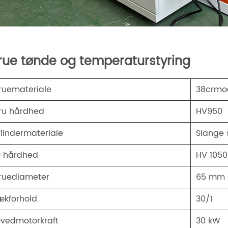
rue tønde og temperaturstyring
ruemateriale
38crmoal
ru hårdhed
HV950
lindermateriale
Slange s
 hårdhed
HV 1050
ruediameter
65 mm
ækforhold
30/1
vedmotorkraft
30 kW