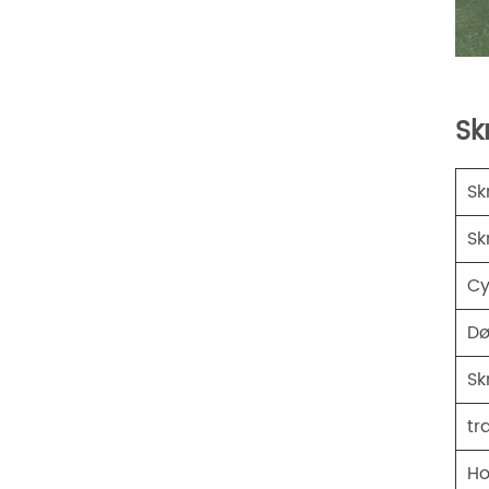
Sk
Sk
Sk
Cy
Dø
Sk
tr
Ho