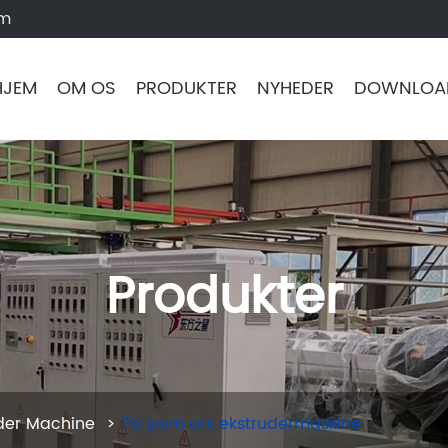
om
HJEM
OM OS
PRODUKTER
NYHEDER
DOWNLOA
Produkter
uder Machine
Pa pom ark ekstrudermaskine