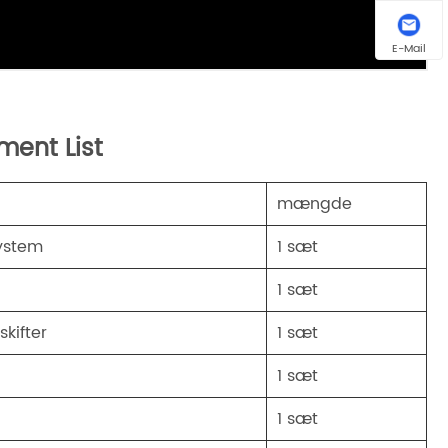
E-Mail
ent List
mængde
system
1 sæt
1 sæt
kifter
1 sæt
1 sæt
1 sæt