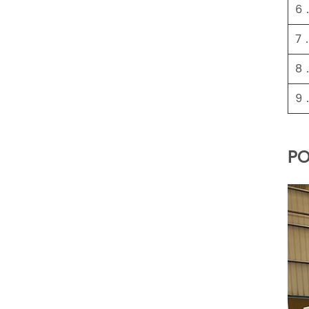
6
7
8
9
PO