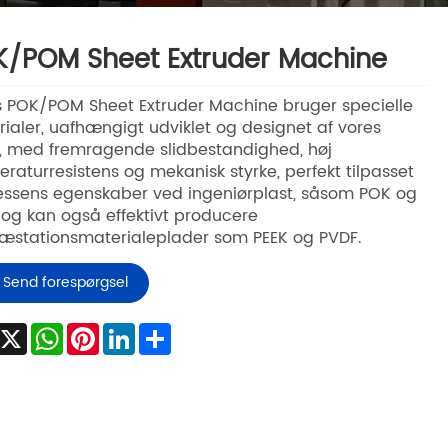
/POM Sheet Extruder Machine
 POK/POM Sheet Extruder Machine bruger specielle
ialer, uafhængigt udviklet og designet af vores
, med fremragende slidbestandighed, høj
raturresistens og mekanisk styrke, perfekt tilpasset
ssens egenskaber ved ingeniørplast, såsom POK og
og kan også effektivt producere
æstationsmaterialeplader som PEEK og PVDF.
Send forespørgsel
Facebook
X
WhatsApp
Pinterest
LinkedIn
Share