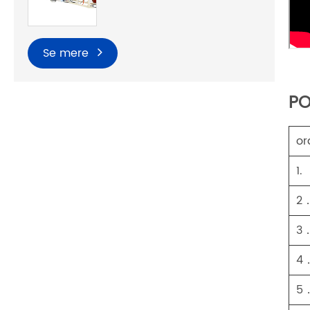
Se mere
PO
o
1.
2
3
4
5