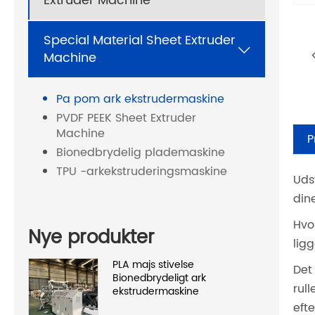
Extruder Machine
Special Material Sheet Extruder

Machine
Pa pom ark ekstrudermaskine
PVDF PEEK Sheet Extruder
Machine
P
Bionedbrydelig plademaskine
TPU -arkekstruderingsmaskine
Udst
din
Hvo
Nye produkter
lig
PLA majs stivelse
Det
Bionedbrydeligt ark
rull
ekstrudermaskine
eft