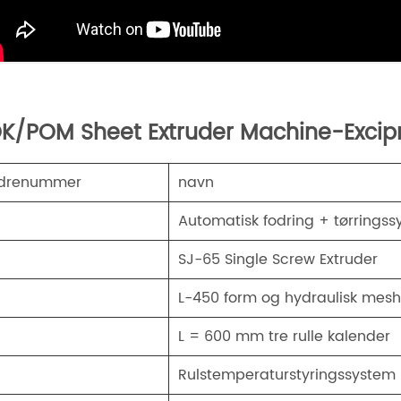
K/POM Sheet Extruder Machine-Excipm
rdrenummer
navn
Automatisk fodring + tørrings
．
SJ-65 Single Screw Extruder
．
L-450 form og hydraulisk meshs
．
L = 600 mm tre rulle kalender
．
Rulstemperaturstyringssystem