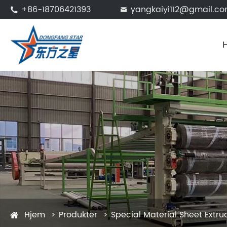
+86-18706421393
yangkaiyi112@gmail.c


Hjem
Produkter
Special Material Sheet Extr