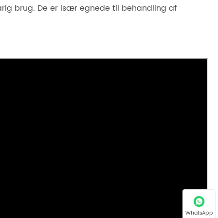
arig brug. De er især egnede til behandling af
WhatsApp