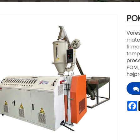
POK
Vores
mater
firma
tempe
proce
POM, 
højpr