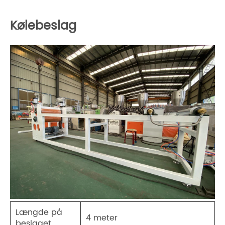
Kølebeslag
Længde på
4 meter
beslaget