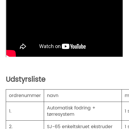
Udstyrsliste
ordrenummer
navn
m
Automatisk fodring +
1.
1
tørresystem
2.
SJ-65 enkeltskruet ekstruder
1