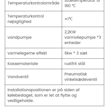
Stuetemperatur til
Temperaturkontrolområde
180 ℃
Temperaturkontrol
±1℃
nøjagtighed
2,2KW
vandpumpe
varmoliepumpe *3
enheder
varmelegeme effekt
6kw * 3 sæt
Kassemateriale
rustfrit stål
Pneumatisk
Vandventil
vinkelsædeventil
Installationspositionen er på siden af ​​
kølebeslaget, som er let at flytte og
vedligeholde.