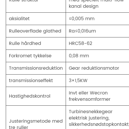
Rulle struktur
med specielt multi-flow
kanal design
aksialitet
≤0,005 mm
Rulleoverflade glathed
Ra≤0,016um
Rulle hårdhed
HRC58-62
Forkromet tykkelse
0,08 mm
Transmissionsreduktion
Gear reduktionsmotor
transmissionseffekt
3×1,5KW
Invt eller Wecron
Hastighedskontrol
frekvensomformer
Turbinesnekkegear
elektrisk justering,
Justeringsmetode med
sikkerhedsnødstopkontakt
tre ruller