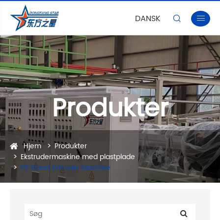
DANSK


Produkter
Hjem
Produkter
Ekstrudermaskine med plastplade
PS Sheet Extruder Machine