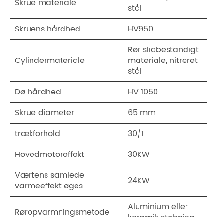
Skrue materiale
stål
Skruens hårdhed
HV950
Rør slidbestandigt
Cylindermateriale
materiale, nitreret
stål
Dø hårdhed
HV 1050
Skrue diameter
65 mm
trækforhold
30/1
Hovedmotoreffekt
30KW
Værtens samlede
24KW
varmeeffekt øges
Aluminium eller
Røropvarmningsmetode