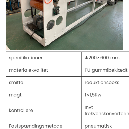
specifikationer
Ф200×600 mm
materialekvalitet
PU gummibeklædt r
smitte
reduktionsboks
magt
1×1,5Kw
Invt
kontrollere
frekvenskonverteri
Fastspændingsmetode
pneumatisk