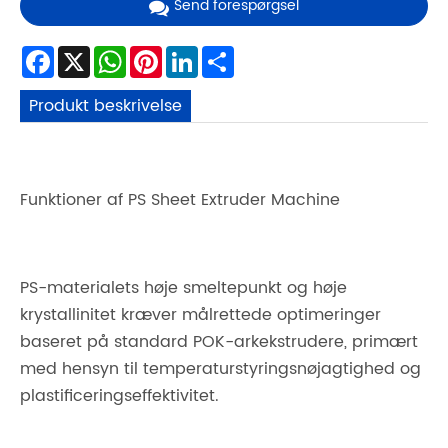
Send forespørgsel
Facebook
X
WhatsApp
Pinterest
LinkedIn
Share
Produkt beskrivelse
Funktioner af PS Sheet Extruder Machine
PS-materialets høje smeltepunkt og høje
krystallinitet kræver målrettede optimeringer
baseret på standard POK-arkekstrudere, primært
med hensyn til temperaturstyringsnøjagtighed og
plastificeringseffektivitet.