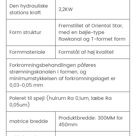
Den hydrauliske
2,2KW
stations kraft
Fremstillet af Oriental Star,
Form struktur
med en bøjle-type
flowkanal og T-formet form
Formmateriale
Formstål af høj kvalitet
Forkromningsbehandlingen påføres
strømningskanalen i formen, og
minimumstykkelsen af ​​forkromningslaget er
0,03-0,05 mm
Poleret til spejl (hulrum Ra 0,1um, læbe Ra
0,05um)
Produktbredde: 300MM for
matrice bredde
450mm