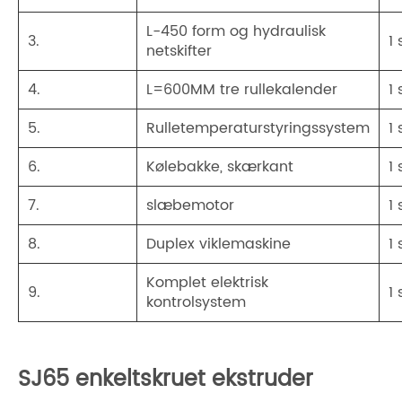
L-450 form og hydraulisk
3.
1
netskifter
4.
L=600MM tre rullekalender
1
5.
Rulletemperaturstyringssystem
1
6.
Kølebakke, skærkant
1
7.
slæbemotor
1
8.
Duplex viklemaskine
1
Komplet elektrisk
9.
1
kontrolsystem
SJ65 enkeltskruet ekstruder