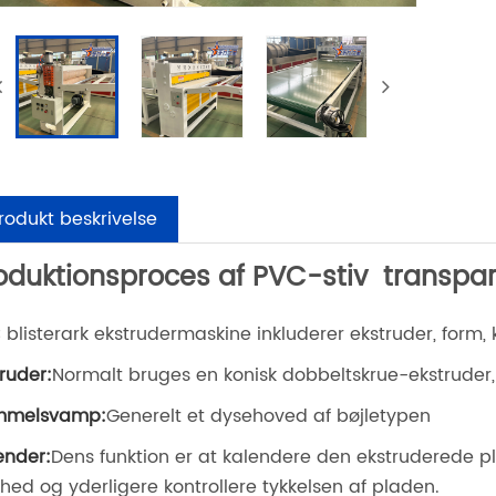
rodukt beskrivelse
oduktionsproces af PVC-stiv transpar
 blisterark ekstrudermaskine inkluderer ekstruder, form, 
truder:
Normalt bruges en konisk dobbeltskrue-ekstruder, 
mmelsvamp:
Generelt et dysehoved af bøjletypen
ender:
Dens funktion er at kalendere den ekstruderede pl
hed og yderligere kontrollere tykkelsen af ​​pladen.