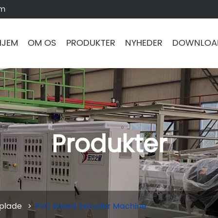
om
HJEM
OM OS
PRODUKTER
NYHEDER
DOWNLOA
Produkter
tplade
PVC Board Extruder Machine