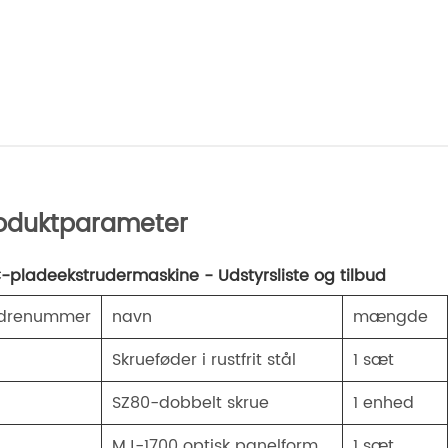
oduktparameter
-pladeekstrudermaskine - Udstyrsliste og tilbud
rdrenummer
navn
mængde
Skrueføder i rustfrit stål
1 sæt
SZ80-dobbelt skrue
1 enhed
MJ-1700 optisk panelform
1 sæt