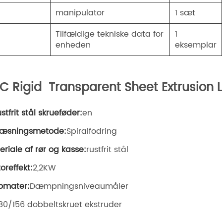
manipulator
1 sæt
Tilfældige tekniske data for
1
enheden
eksemplar
C Rigid Transparent Sheet Extrusion 
ustfrit stål skrueføder:
en
læsningsmetode:
Spiralfodring
eriale af rør og kasse:
rustfrit stål
oreffekt:
2,2KW
omater:
Dæmpningsniveaumåler
Z80/156 dobbeltskruet ekstruder