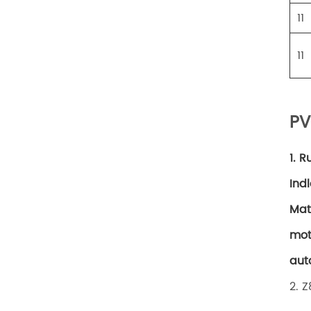
11
11
PV
1. R
Ind
Mat
mot
aut
2. 