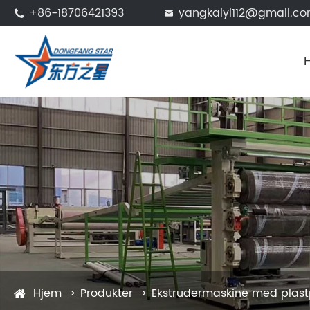
+86-18706421393
yangkaiyi112@gmail.c


Hjem
Produkter
Ekstrudermaskine med plas