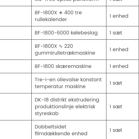
BF-1800X ∗ 400 tre
1 enhed
rullekalender
BF-1800-6000 kølebeslag
1 sæt
BF-1800X ∿ 220
1 enhed
gummirulletrækmaskine
BF-1800 skæremaskine
1 enhed
Tre-i-en olievalse konstant
1 sæt
temperatur maskine
DK-18 distrikt ekstrudering
produktionslinje elektrisk
1 sæt
styreskab
Dobbeltsidet
1 sæt
filmdækkende enhed