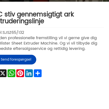
 stiv gennemsigtigt ark
truderingslinje
l:SJSZ65/132
en professionelle fremstilling vil vi gerne give dig
lister Sheet Extruder Machine. Og vi vil tilbyde dig
edste eftersalgsservice og rettidig levering.
Send forespørgsel
Facebook
X
WhatsApp
Pinterest
LinkedIn
Share