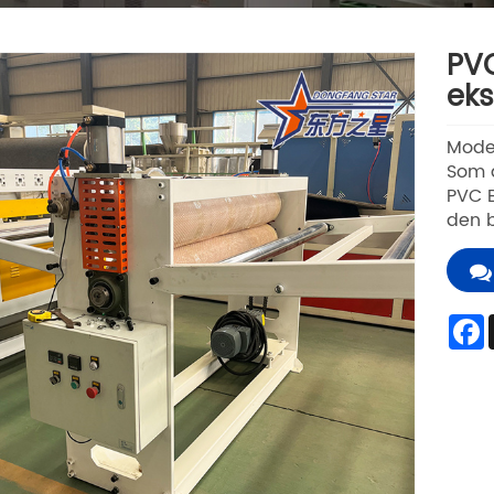
PVC
eks
Mode
Som d
PVC B
den b