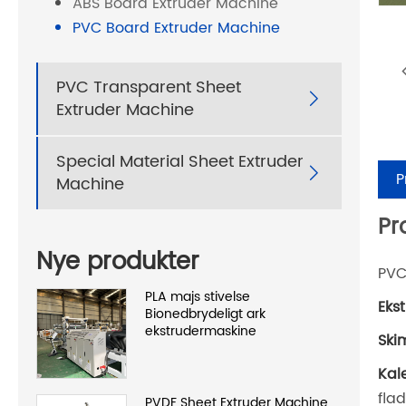
ABS Board Extruder Machine
PVC Board Extruder Machine
PVC Transparent Sheet

Extruder Machine
Special Material Sheet Extruder

P
Machine
Pr
Nye produkter
PVC
PLA majs stivelse
Eks
Bionedbrydeligt ark
ekstrudermaskine
Ski
Kal
flad
PVDF Sheet Extruder Machine