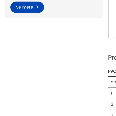
Se mere
Pr
PVC
o
1
2
3