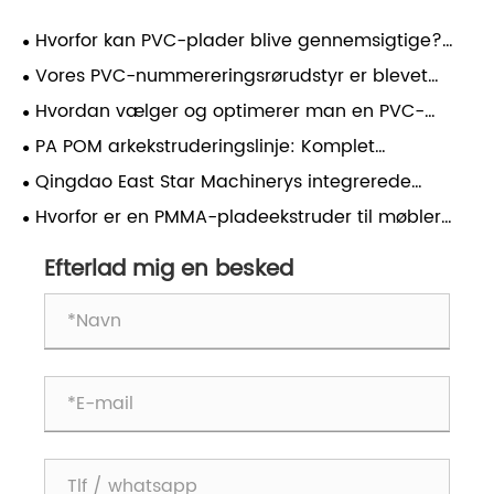
Hvorfor kan PVC-plader blive gennemsigtige?
Den skjulte videnskab bag klare plastikplader
​Vores PVC-nummereringsrørudstyr er blevet
idriftsat med succes og dækker produktionen af ​​
Hvordan vælger og optimerer man en PVC-
alle specifikationer fra 1,5-10 mm.
skumpladeekstruderingslinje til stabil produktion?
PA POM arkekstruderingslinje: Komplet
behandlingsvejledning til højkvalitets teknisk
Qingdao East Star Machinerys integrerede
plastikproduktion
kimplantebakkeudstyr blev afsendt med succes til
Hvorfor er en PMMA-pladeekstruder til møbler
Yemen
afgørende for moderne møbelfremstilling
Efterlad mig en besked