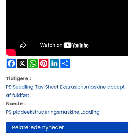
Facebook
X
WhatsApp
Pinterest
LinkedIn
Share
Tidligere :
​PS Seedling Tay Sheet Ekstrusionsmaskine accept
af fuldført
Næste :
PS pladeekstruderingsmaskine.Loading
Relaterede nyheder