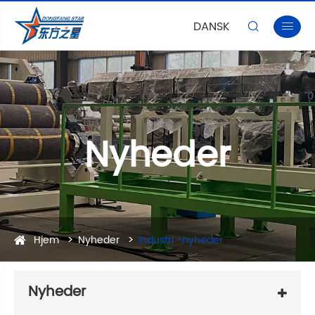
DANSK


Nyheder
Hjem
Nyheder
Industri -nyheder
Nyheder