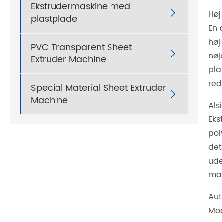
Ekstrudermaskine med

Høj
plastplade
En 
høj
PVC Transparent Sheet

nøj
Extruder Machine
pla
red
Special Material Sheet Extruder

Machine
Als
Eks
pol
det
ude
mat
Aut
Mod