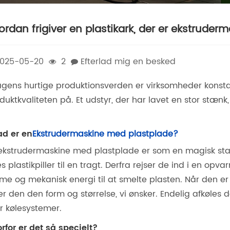
ordan frigiver en plastikark, der er ekstruderm
025-05-20
2
Efterlad mig en besked
agens hurtige produktionsverden er virksomheder konstan
duktkvaliteten på. Et udstyr, der har lavet en stor stænk,
d er en
Ekstrudermaskine med plastplade?
ekstrudermaskine med plastplade er som en magisk stav ti
es plastikpiller til en tragt. Derfra rejser de ind i en o
me og mekanisk energi til at smelte plasten. Når den er
er den den form og størrelse, vi ønsker. Endelig afkøles 
er kølesystemer.
rfor er det så specielt?