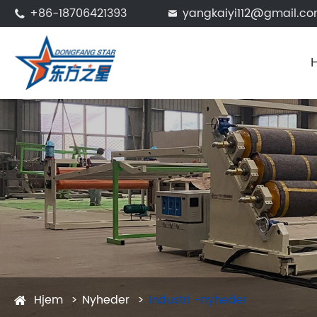
+86-18706421393
yangkaiyi112@gmail.c


Hjem
Nyheder
Industri -nyheder