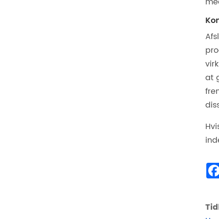
med
Kon
Afs
pro
vir
at 
fre
dis
Hvi
ind
Tid