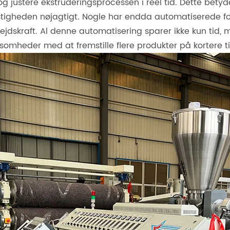
og justere ekstruderingsprocessen i reel tid. Dette betyd
tigheden nøjagtigt. Nogle har endda automatiserede fo
ejdskraft. Al denne automatisering sparer ikke kun tid,
ksomheder med at fremstille flere produkter på kortere ti