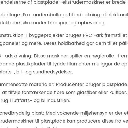
endelserne af plastplade -ekstrudermaskiner er brede
mballage: Fra mademballage til indpakning af elektronik,
dukterne sikre under transport og opbevaring.
onstruktion: I byggeprojekter bruges PVC -ark fremstille
paneler og mere. Deres holdbarhed gør dem til et pålid
D -udskrivning: Disse maskiner spiller en nøglerolle i frem
anne plastikplader til tynde filamenter muliggør de opre
farts-, bil- og sundhedsydelser.
ammensatte materialer: Producenter bruger plastplade -
 at tilføje forstærkende fibre som glasfiber eller kulfibe
 brug i luftfarts- og bilindustrien.
ionedbrydelig plast: Med voksende miljøhensyn er der et
trudermaskiner til plastplade kan producere disse fra 