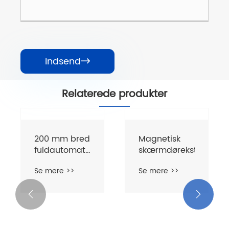
Indsend

Relaterede produkter


200 mm bred
Magnetisk
fuldautomatisk
skærmdørekstruderin