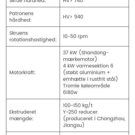
Skrue hårdhed:
HV> 740
Patronens
HV> 940
hårdhed:
Skruens
10-50 rpm
rotationshastighed:
37 kW (Shandong-
mærkemotor)
4 kW varmesektion 6
Motorkraft:
(støbt aluminium +
emhætte i rustfrit stål)
Tromle køleområde
6180w
100-150 kg/t
Ekstruderet
Y-250 reducer
mængde:
(produceret i Changzhou,
Jiangsu)