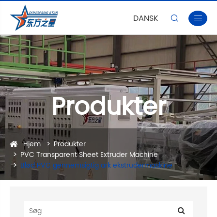
DANSK


Produkter
Hjem
Produkter
PVC Transparent Sheet Extruder Machine
Blød PVC gennemsigtig ark ekstrudermaskine