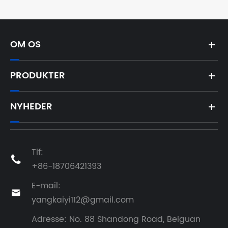
produktion af
ABS-plader?
OM OS
PRODUKTER
NYHEDER
Tlf:

+86-18706421393
E-mail:

yangkaiyi112@gmail.com
Adresse: No. 88 Shandong Road, Beiguan