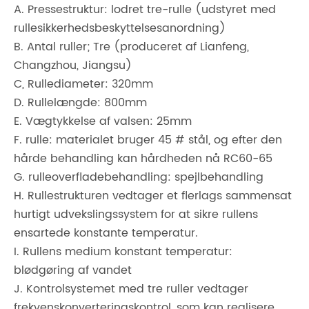
A. Pressestruktur: lodret tre-rulle (udstyret med
rullesikkerhedsbeskyttelsesanordning)
B. Antal ruller; Tre (produceret af Lianfeng,
Changzhou, Jiangsu)
C, Rullediameter: 320mm
D. Rullelængde: 800mm
E. Vægtykkelse af valsen: 25mm
F. rulle: materialet bruger 45 # stål, og efter den
hårde behandling kan hårdheden nå RC60-65
G. rulleoverfladebehandling: spejlbehandling
H. Rullestrukturen vedtager et flerlags sammensat
hurtigt udvekslingssystem for at sikre rullens
ensartede konstante temperatur.
I. Rullens medium konstant temperatur:
blødgøring af vandet
J. Kontrolsystemet med tre ruller vedtager
frekvenskonverteringskontrol, som kan realisere