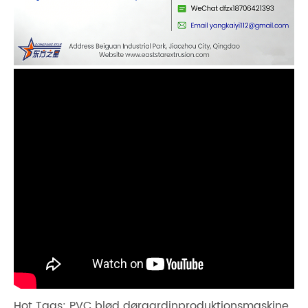
Hot Tags: PVC blød dørgardinproduktionsmaskine