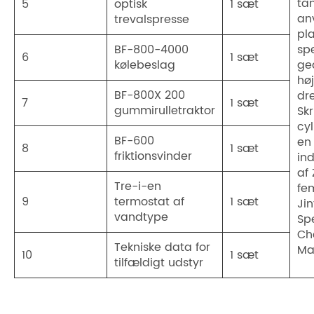
ta
5
optisk
1 sæt
an
trevalspresse
pl
BF-800-4000
spe
6
1 sæt
kølebeslag
ge
høj
BF-800X 200
dr
7
1 sæt
gummirulletraktor
Sk
cy
BF-600
en 
8
1 sæt
friktionsvinder
in
af
Tre-i-en
fem
9
termostat af
1 sæt
Ji
vandtype
Spe
Ch
Tekniske data for
Ma
10
1 sæt
tilfældigt udstyr