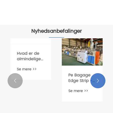
PVC-
Se mere >>
Se mere >>
strimmelekstruder
til
køleopbevaring
Nyhedsanbefalinger
Pe Bagage
Edge Strip -


udstyr blev
Hvad er de
Se mere >>
testet med
almindelige
succes
problemer,
Se mere >>
der opstår
under