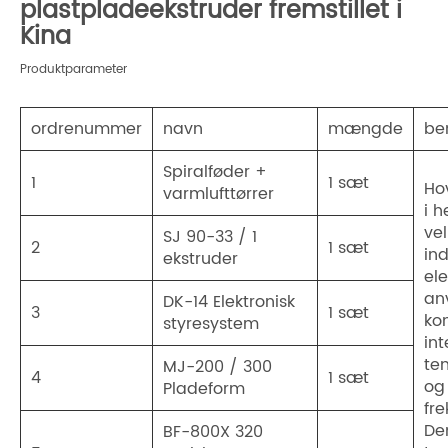
plastpladeekstruder fremstillet i
Kina
Produktparameter
ordrenummer
navn
mængde
be
Spiralføder +
1
1 sæt
Ho
varmlufttørrer
i h
ve
SJ 90-33 / 1
2
1 sæt
in
ekstruder
ele
an
DK-14 Elektronisk
3
1 sæt
ko
styresystem
int
te
MJ-200 / 300
4
1 sæt
og
Pladeform
fre
De
BF-800X 320