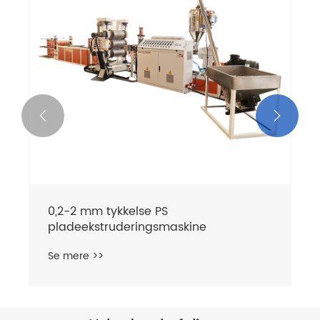


0,4-1,6 mm tykkelse
plastpladeekstruderingsmaskine PP
arkrulle produktionslinje
Se mere >>