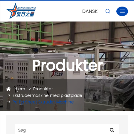
DANSK


Produkter
Hjem
Produkter
Ekstrudermaskine med plastplade
Pe Pp Sheet Extruder Machine