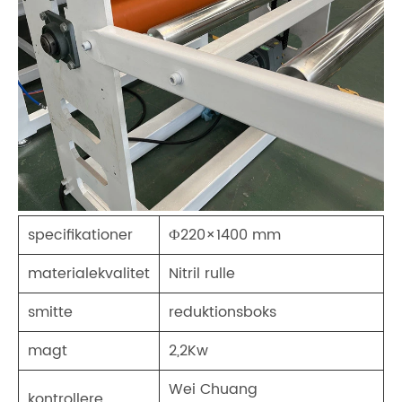
specifikationer
Ф220×1400 mm
materialekvalitet
Nitril rulle
smitte
reduktionsboks
magt
2,2Kw
Wei Chuang
kontrollere