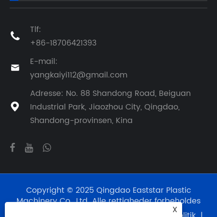
Tlf:

+86-18706421393
E-mail:

yangkaiyi112@gmail.com
Adresse: No. 88 Shandong Road, Beiguan
Industrial Park, Jiaozhou City, Qingdao,

Shandong-provinsen, Kina
Copyright © 2025 Qingdao Eaststar Plastic
Machinery Co., Ltd. Alle rettigheder forbeholdes
X
Links
|
Sitemap
|
RSS
|
XML
|
Privatlivspolitik
|