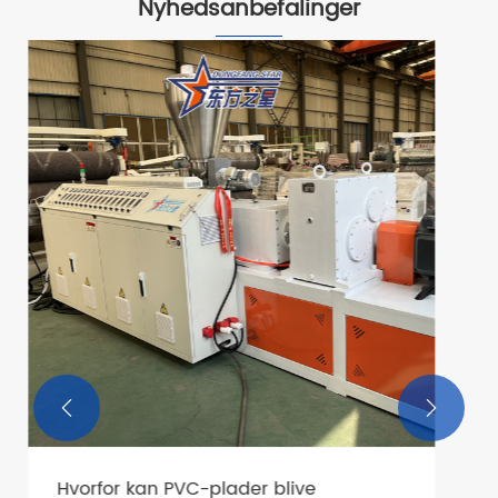
Nyhedsanbefalinger
Hvad er kerneværdien af ​​PP -
gødningsrengøringsseleudstyret?


Se mere >>