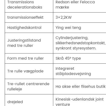
Transmissions
Redson eller Felocca
decelerationsboks
mærke
transmissionseffekt
3×2,2KW
Hastighedskontrol
Ying wei teng
Cylinderjustering,
Justeringstilstand
sikkerhedsnødstopkontakt,
med tre ruller
synkront styresystem.
Form med tre ruller
Skrå 45° type
Integreret
Tre rulle vægplade
stålpladesvejsning
Tre-rullet centrerende
Ha akse eller flisehus butik
rulleleje
Kinesisk-udenlandsk joint
drejeled
venture