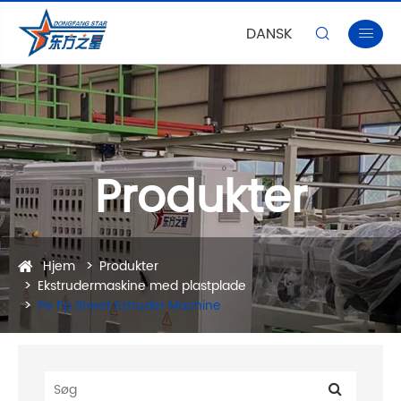
DANSK


Produkter
Hjem
Produkter
Ekstrudermaskine med plastplade
Pe Pp Sheet Extruder Machine