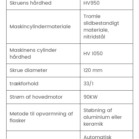
Skruens hårdhed
HV950
Tromle
slidbestandigt
Maskincylindermateriale
materiale,
nitridstål
Maskinens cylinder
HV 1050
hårdhed
Skrue diameter
120 mm
trækforhold
33/1
Strøm af hovedmotor
90KW
Støbning af
Metode til opvarmning af
aluminium eller
flasker
keramik
Automatisk