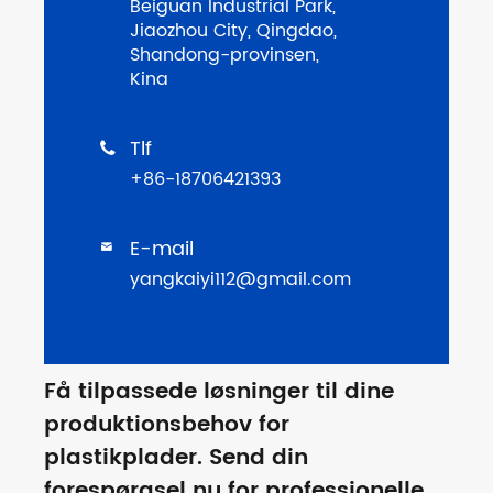
Beiguan Industrial Park,
Jiaozhou City, Qingdao,
Shandong-provinsen,
Kina
Tlf

+86-18706421393
E-mail

yangkaiyi112@gmail.com
Få tilpassede løsninger til dine
produktionsbehov for
plastikplader. Send din
forespørgsel nu for professionelle