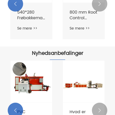


540*280
800 mm Root
Frøbakkemaskine
Control
e
PS
Container
Se mere >>
Se mere >>
såbakkeplademaskine
Maskinfremstilling
Nyhedsanbefalinger


​PVC
Hvad er