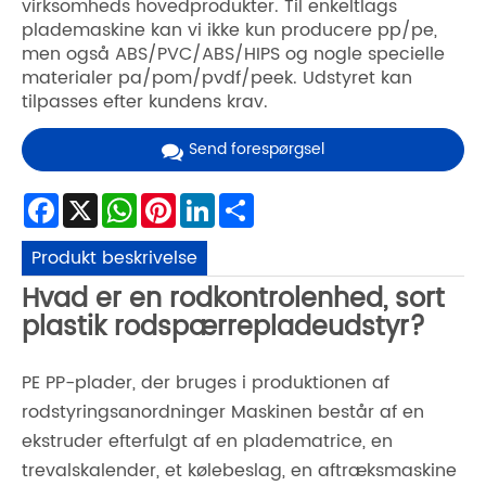
virksomheds hovedprodukter. Til enkeltlags
plademaskine kan vi ikke kun producere pp/pe,
men også ABS/PVC/ABS/HIPS og nogle specielle
materialer pa/pom/pvdf/peek. Udstyret kan
tilpasses efter kundens krav.
Send forespørgsel
Facebook
X
WhatsApp
Pinterest
LinkedIn
Share
Produkt beskrivelse
Hvad er en rodkontrolenhed, sort
plastik rodspærrepladeudstyr?
PE PP-plader, der bruges i produktionen af ​​
rodstyringsanordninger Maskinen består af en
ekstruder efterfulgt af en pladematrice, en
trevalskalender, et kølebeslag, en aftræksmaskine