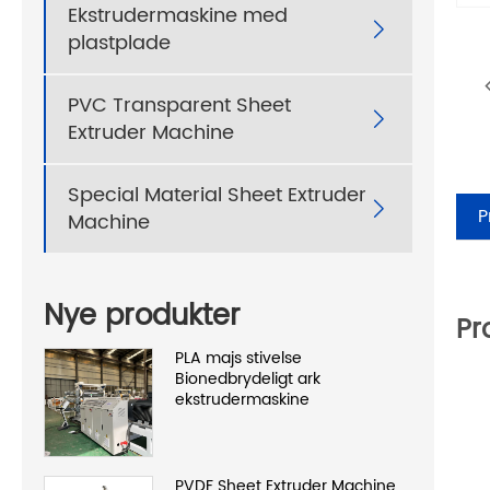
Ekstrudermaskine med

plastplade
PVC Transparent Sheet

Extruder Machine
Special Material Sheet Extruder

P
Machine
Nye produkter
Pr
PLA majs stivelse
Bionedbrydeligt ark
ekstrudermaskine
PVDF Sheet Extruder Machine