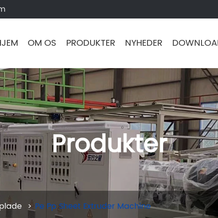
om
HJEM
OM OS
PRODUKTER
NYHEDER
DOWNLOA
Produkter
tplade
Pe Pp Sheet Extruder Machine