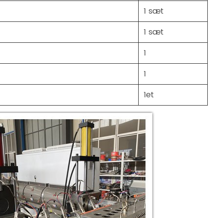
1 sæt
1 sæt
1
1
1et