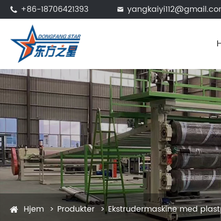
+86-18706421393
yangkaiyi112@gmail.c


Hjem
Produkter
Ekstrudermaskine med plas