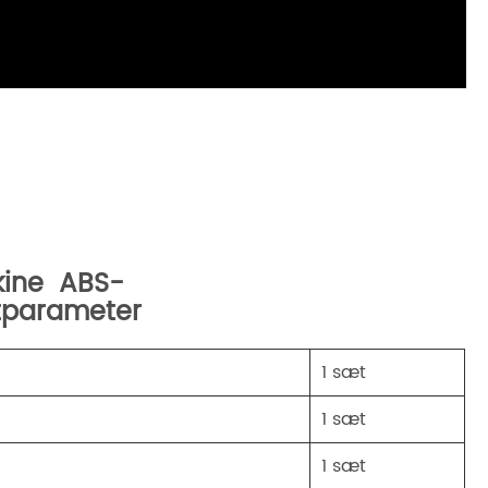
kine ABS-
ktparameter
1 sæt
1 sæt
1 sæt