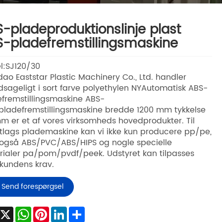
-pladeproduktionslinje plast
-pladefremstillingsmaskine
l:SJ120/30
ao Eaststar Plastic Machinery Co., Ltd. handler
sageligt i sort farve polyethylen NYAutomatisk ABS-
fremstillingsmaskine ABS-
pladefremstillingsmaskine bredde 1200 mm tykkelse
m er et af vores virksomheds hovedprodukter. Til
tlags plademaskine kan vi ikke kun producere pp/pe,
også ABS/PVC/ABS/HIPS og nogle specielle
ialer pa/pom/pvdf/peek. Udstyret kan tilpasses
 kundens krav.
Send forespørgsel
Facebook
X
WhatsApp
Pinterest
LinkedIn
Share