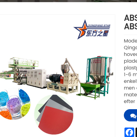
ABS
ABS
Mode
Qingd
hoved
plade
plast
1-6 m
enkel
men 
mater
efter