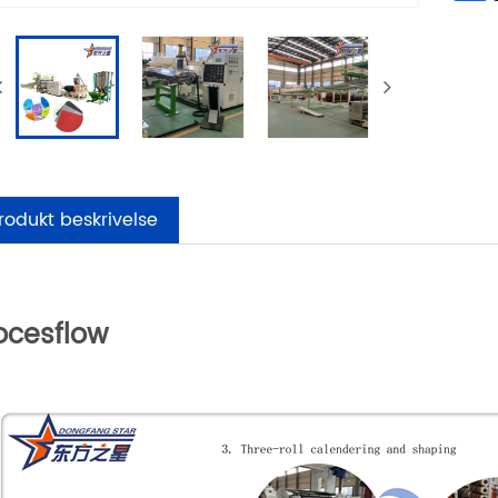
rodukt beskrivelse
ocesflow