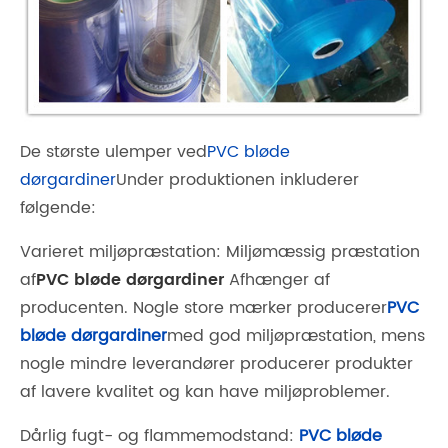
De største ulemper ved
PVC bløde
dørgardiner
Under produktionen inkluderer
følgende:
Varieret miljøpræstation: Miljømæssig præstation
af
PVC bløde dørgardiner
Afhænger af
producenten. Nogle store mærker producerer
PVC
bløde dørgardiner
med god miljøpræstation, mens
nogle mindre leverandører producerer produkter
af lavere kvalitet og kan have miljøproblemer.
Dårlig fugt- og flammemodstand:
PVC bløde