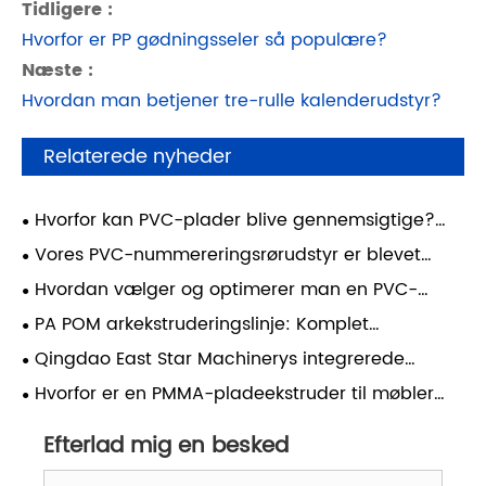
Tidligere :
Hvorfor er PP gødningsseler så populære?
Næste :
Hvordan man betjener tre-rulle kalenderudstyr?
Relaterede nyheder
Hvorfor kan PVC-plader blive gennemsigtige?
Den skjulte videnskab bag klare plastikplader
​Vores PVC-nummereringsrørudstyr er blevet
idriftsat med succes og dækker produktionen af ​​
Hvordan vælger og optimerer man en PVC-
alle specifikationer fra 1,5-10 mm.
skumpladeekstruderingslinje til stabil produktion?
PA POM arkekstruderingslinje: Komplet
behandlingsvejledning til højkvalitets teknisk
Qingdao East Star Machinerys integrerede
plastikproduktion
kimplantebakkeudstyr blev afsendt med succes til
Hvorfor er en PMMA-pladeekstruder til møbler
Yemen
afgørende for moderne møbelfremstilling
Efterlad mig en besked