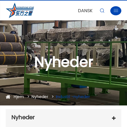
DANSK


Nyheder
Hjem
Nyheder
Industri -nyheder
Nyheder