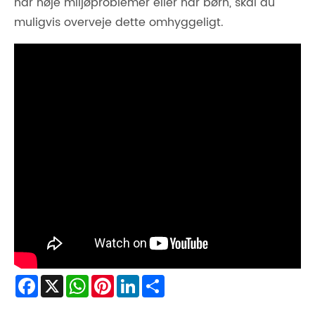
har høje miljøproblemer eller har børn, skal du
muligvis overveje dette omhyggeligt.
Facebook
X
WhatsApp
Pinterest
LinkedIn
Share