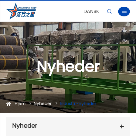
DANSK


Nyheder
Hjem
Nyheder
Industri -nyheder
Nyheder