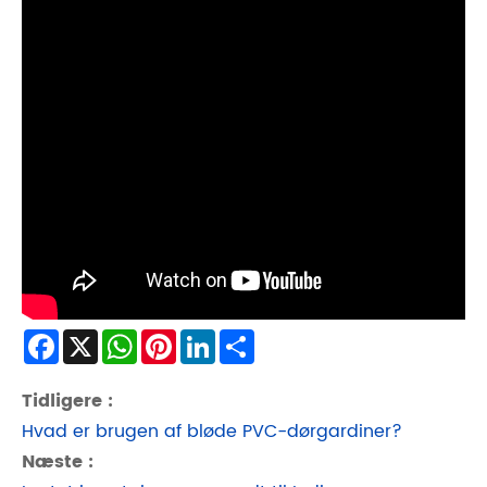
Facebook
X
WhatsApp
Pinterest
LinkedIn
Share
Tidligere :
Hvad er brugen af ​​bløde PVC-dørgardiner?
Næste :