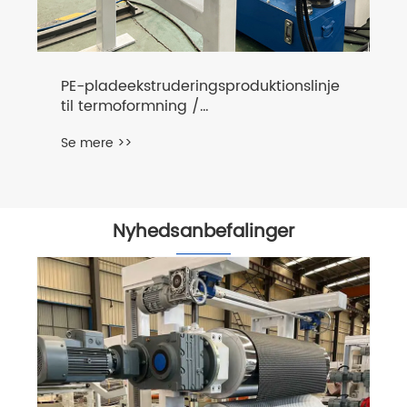
PE-pladeekstruderingsproduktionslinje
til termoformning /
plastpladefremstillingsmaskine /
Se mere >>
plastekstruder
Nyhedsanbefalinger