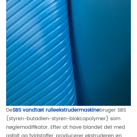
De
SBS vandtæt rulleekstrudermaskine
bruger SBS
(styren-butadien-styren-blokcopolymer) som
nøglemodifikator. Efter at have blandet det med
asfalt og fyldstoffer, producerer ekstruderen en