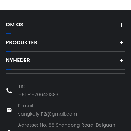
OM OS
PRODUKTER
NYHEDER
Tlf:

+86-18706421393
E-mail:

yangkaiyi112@gmail.com
Adresse: No. 88 Shandong Road, Beiguan