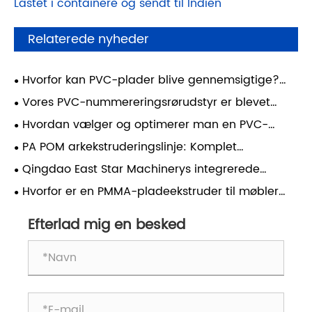
Lastet i containere og sendt til Indien
Relaterede nyheder
Hvorfor kan PVC-plader blive gennemsigtige?
Den skjulte videnskab bag klare plastikplader
​Vores PVC-nummereringsrørudstyr er blevet
idriftsat med succes og dækker produktionen af ​​
Hvordan vælger og optimerer man en PVC-
alle specifikationer fra 1,5-10 mm.
skumpladeekstruderingslinje til stabil produktion?
PA POM arkekstruderingslinje: Komplet
behandlingsvejledning til højkvalitets teknisk
Qingdao East Star Machinerys integrerede
plastikproduktion
kimplantebakkeudstyr blev afsendt med succes til
Hvorfor er en PMMA-pladeekstruder til møbler
Yemen
afgørende for moderne møbelfremstilling
Efterlad mig en besked